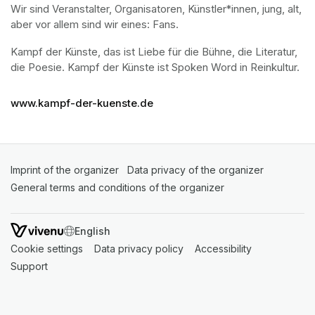
Wir sind Veranstalter, Organisatoren, Künstler*innen, jung, alt, 
aber vor allem sind wir eines: Fans.
Kampf der Künste, das ist Liebe für die Bühne, die Literatur, 
die Poesie. Kampf der Künste ist Spoken Word in Reinkultur.
www.kampf-der-kuenste.de
Imprint of the organizer
(opens in a new tab)
Data privacy of the organizer
(opens in 
General terms and conditions of the organizer
(opens in a new ta
SWITCH LANGUAGE
Cookie settings
(opens in a new tab)
Data privacy policy
(opens in a new tab)
Accessibility
(opens in a n
Support
(opens in a new tab)