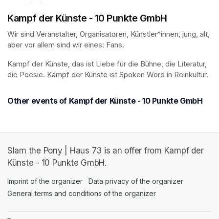
Kampf der Künste - 10 Punkte GmbH
Wir sind Veranstalter, Organisatoren, Künstler*innen, jung, alt, 
aber vor allem sind wir eines: Fans.
Kampf der Künste, das ist Liebe für die Bühne, die Literatur, 
die Poesie. Kampf der Künste ist Spoken Word in Reinkultur.
Other events of Kampf der Künste - 10 Punkte GmbH
Slam the Pony | Haus 73 is an offer from Kampf der
Künste - 10 Punkte GmbH.
Imprint of the organizer
(opens in a new tab)
Data privacy of the organizer
(opens in 
General terms and conditions of the organizer
(opens in a new ta