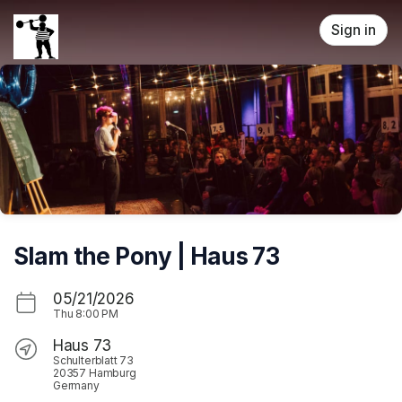
Skip header
Sign in
Slam the Pony | Haus 73
05/21/2026
Thu
8:00 PM
Haus 73
Schulterblatt 73
20357 Hamburg
Germany