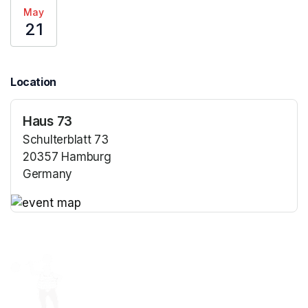
May
21
Location
Haus 73
Schulterblatt 73
20357 Hamburg
Germany
(opens in a new tab)
(opens in a new tab)