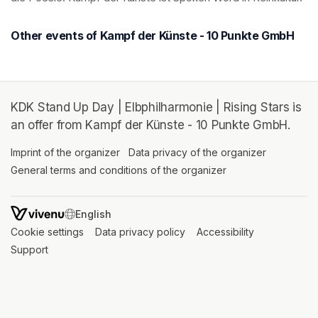
Other events of Kampf der Künste - 10 Punkte GmbH
KDK Stand Up Day | Elbphilharmonie | Rising Stars is
an offer from Kampf der Künste - 10 Punkte GmbH.
Imprint of the organizer
(opens in a new tab)
Data privacy of the organizer
(opens in 
General terms and conditions of the organizer
(opens in a new ta
SWITCH LANGUAGE
Cookie settings
(opens in a new tab)
Data privacy policy
(opens in a new tab)
Accessibility
(opens in a n
Support
(opens in a new tab)