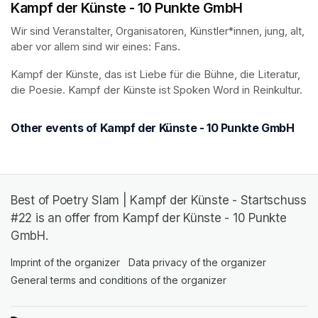
Kampf der Künste - 10 Punkte GmbH
Wir sind Veranstalter, Organisatoren, Künstler*innen, jung, alt, 
aber vor allem sind wir eines: Fans.
Kampf der Künste, das ist Liebe für die Bühne, die Literatur, 
die Poesie. Kampf der Künste ist Spoken Word in Reinkultur.
Other events of Kampf der Künste - 10 Punkte GmbH
Best of Poetry Slam | Kampf der Künste - Startschuss
#22 is an offer from Kampf der Künste - 10 Punkte
GmbH.
Imprint of the organizer
(opens in a new tab)
Data privacy of the organizer
(opens in 
General terms and conditions of the organizer
(opens in a new ta